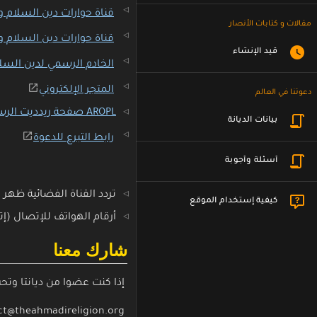
قناة حوارات دين السلام و ا
مقالات و كتابات الأنصار
قناة حوارات دين السلام 
قيد الإنشاء
الخادم الرسمي لدين السلام و 
المتجر الإلكتروني
دعوتنا في العالم
AROPL صفحة ريدديت الرسمية لدين السلام والنور الأحمدي (Reddit)
بيانات الديانة
رابط التبرع للدعوة
أسئلة وأجوبة
تردد القناة الفضائية ظهر المهدي: نا
كيفية إستخدام الموقع
أرقام الهواتف للإتصال (إتصال مباشر و
شارك معنا
إذا كنت عضوا من ديانتا وتحب
contact@theahmadireligion.org