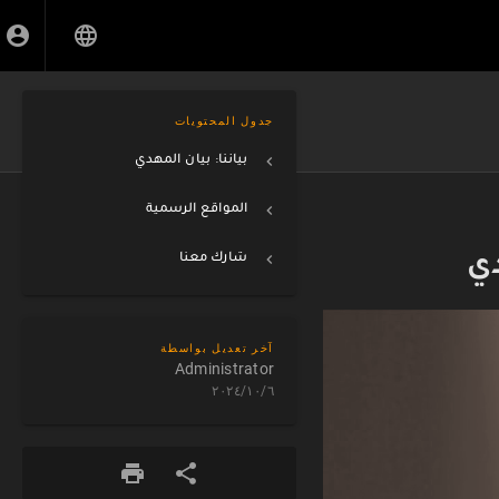
جدول المحتويات
بياننا: بيان المهدي
المواقع الرسمية
دي
شارك معنا
آخر تعديل بواسطة
Administrator
٦/‏١٠/‏٢٠٢٤