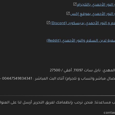
لنور الأحمدي بالتلجرام
و النور الأحمدي بموقع إكس
النور الأحمدي بديسكورد (Discord)
يل سات 11097, أفقي / 27500
اتساب و تلجرام) أثناء البث المباشر : 00447549834341 - 00447354515837
 مساعدتنا, فنحن نرحب بإنظمامك لفريق التحرير, أرسل لنا على العنوان 